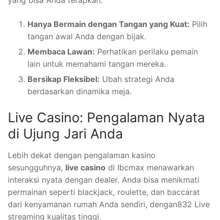
yang bisa Anda terapkan:
Hanya Bermain dengan Tangan yang Kuat:
Pilih
tangan awal Anda dengan bijak.
Membaca Lawan:
Perhatikan perilaku pemain
lain untuk memahami tangan mereka.
Bersikap Fleksibel:
Ubah strategi Anda
berdasarkan dinamika meja.
Live Casino: Pengalaman Nyata
di Ujung Jari Anda
Lebih dekat dengan pengalaman kasino
sesungguhnya,
live casino
di Ibcmax menawarkan
interaksi nyata dengan dealer. Anda bisa menikmati
permainan seperti blackjack, roulette, dan baccarat
dari kenyamanan rumah Anda sendiri, dengan832 Live
streaming kualitas tinggi.