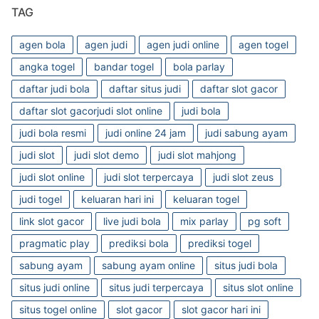
TAG
agen bola
agen judi
agen judi online
agen togel
angka togel
bandar togel
bola parlay
daftar judi bola
daftar situs judi
daftar slot gacor
daftar slot gacorjudi slot online
judi bola
judi bola resmi
judi online 24 jam
judi sabung ayam
judi slot
judi slot demo
judi slot mahjong
judi slot online
judi slot terpercaya
judi slot zeus
judi togel
keluaran hari ini
keluaran togel
link slot gacor
live judi bola
mix parlay
pg soft
pragmatic play
prediksi bola
prediksi togel
sabung ayam
sabung ayam online
situs judi bola
situs judi online
situs judi terpercaya
situs slot online
situs togel online
slot gacor
slot gacor hari ini