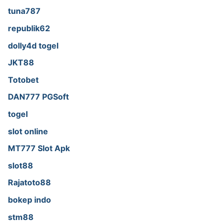
tuna787
republik62
dolly4d togel
JKT88
Totobet
DAN777 PGSoft
togel
slot online
MT777 Slot Apk
slot88
Rajatoto88
bokep indo
stm88