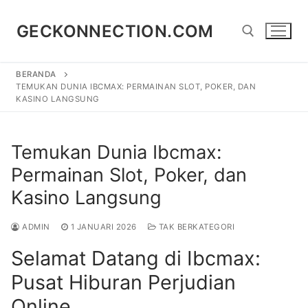
Lompat
ke
GECKONNECTION.COM
konten
BERANDA
Cari:
TEMUKAN DUNIA IBCMAX: PERMAINAN SLOT, POKER, DAN
KASINO LANGSUNG
Temukan Dunia Ibcmax:
Permainan Slot, Poker, dan
Kasino Langsung
ADMIN
1 JANUARI 2026
TAK BERKATEGORI
Selamat Datang di Ibcmax:
Pusat Hiburan Perjudian
Online