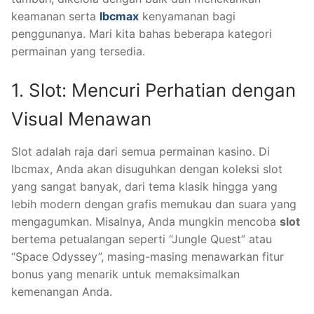
keamanan serta
Ibcmax
kenyamanan bagi
penggunanya. Mari kita bahas beberapa kategori
permainan yang tersedia.
1. Slot: Mencuri Perhatian dengan
Visual Menawan
Slot adalah raja dari semua permainan kasino. Di
Ibcmax, Anda akan disuguhkan dengan koleksi slot
yang sangat banyak, dari tema klasik hingga yang
lebih modern dengan grafis memukau dan suara yang
mengagumkan. Misalnya, Anda mungkin mencoba
slot
bertema petualangan seperti “Jungle Quest” atau
“Space Odyssey”, masing-masing menawarkan fitur
bonus yang menarik untuk memaksimalkan
kemenangan Anda.