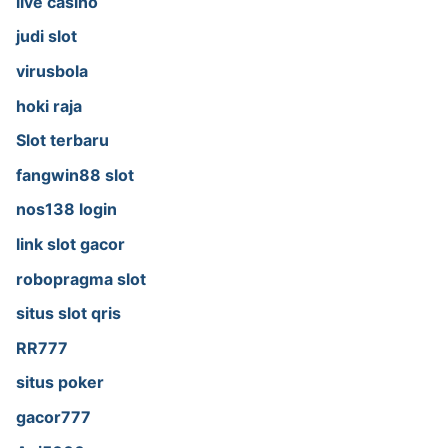
live casino
judi slot
virusbola
hoki raja
Slot terbaru
fangwin88 slot
nos138 login
link slot gacor
robopragma slot
situs slot qris
RR777
situs poker
gacor777