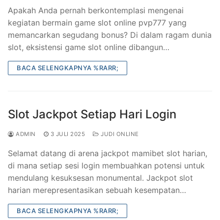
Apakah Anda pernah berkontemplasi mengenai
kegiatan bermain game slot online pvp777 yang
memancarkan segudang bonus? Di dalam ragam dunia
slot, eksistensi game slot online dibangun…
BACA SELENGKAPNYA %RARR;
Slot Jackpot Setiap Hari Login
ADMIN
3 JULI 2025
JUDI ONLINE
Selamat datang di arena jackpot mamibet slot harian,
di mana setiap sesi login membuahkan potensi untuk
mendulang kesuksesan monumental. Jackpot slot
harian merepresentasikan sebuah kesempatan…
BACA SELENGKAPNYA %RARR;