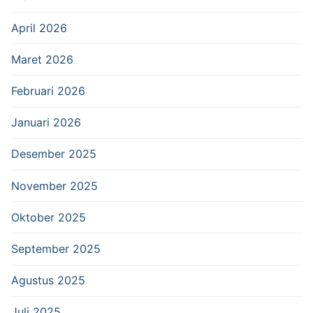
April 2026
Maret 2026
Februari 2026
Januari 2026
Desember 2025
November 2025
Oktober 2025
September 2025
Agustus 2025
Juli 2025