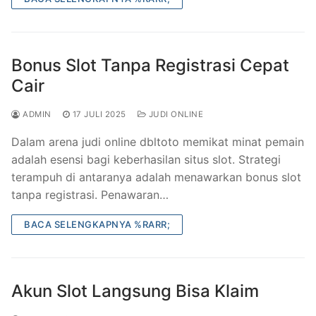
Bonus Slot Tanpa Registrasi Cepat
Cair
ADMIN
17 JULI 2025
JUDI ONLINE
Dalam arena judi online dbltoto memikat minat pemain
adalah esensi bagi keberhasilan situs slot. Strategi
terampuh di antaranya adalah menawarkan bonus slot
tanpa registrasi. Penawaran…
BACA SELENGKAPNYA %RARR;
Akun Slot Langsung Bisa Klaim