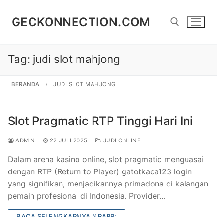
Lompat
ke
GECKONNECTION.COM
konten
Tag:
judi slot mahjong
Cari:
BERANDA
JUDI SLOT MAHJONG
Slot Pragmatic RTP Tinggi Hari Ini
ADMIN
22 JULI 2025
JUDI ONLINE
Dalam arena kasino online, slot pragmatic menguasai
dengan RTP (Return to Player) gatotkaca123 login
yang signifikan, menjadikannya primadona di kalangan
pemain profesional di Indonesia. Provider…
BACA SELENGKAPNYA %RARR;