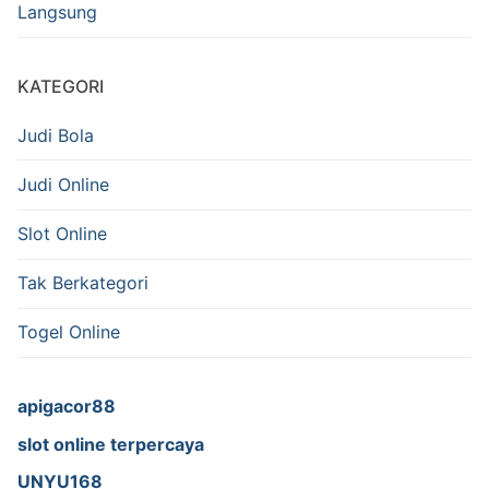
Langsung
KATEGORI
Judi Bola
Judi Online
Slot Online
Tak Berkategori
Togel Online
apigacor88
slot online terpercaya
UNYU168