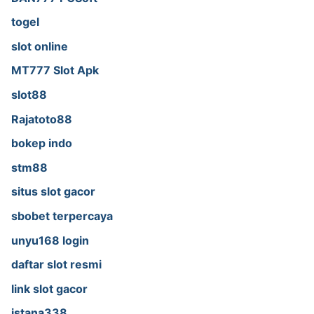
togel
slot online
MT777 Slot Apk
slot88
Rajatoto88
bokep indo
stm88
situs slot gacor
sbobet terpercaya
unyu168 login
daftar slot resmi
link slot gacor
istana338