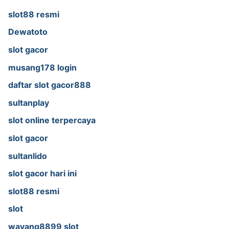
slot88 resmi
Dewatoto
slot gacor
musang178 login
daftar slot gacor888
sultanplay
slot online terpercaya
slot gacor
sultanlido
slot gacor hari ini
slot88 resmi
slot
wayang8899 slot