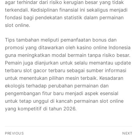
agar terhindar dari risiko kerugian besar yang tidak
terkendali. Kedisiplinan finansial ini sekaligus menjadi
fondasi bagi pendekatan statistik dalam permainan
slot online.
Tips tambahan meliputi pemanfaatan bonus dan
promosi yang ditawarkan oleh kasino online Indonesia
guna meningkatkan modal bermain tanpa risiko besar.
Pemain juga dianjurkan untuk selalu memantau update
terbaru slot gacor terbaru sebagai sumber informasi
untuk menentukan pilihan mesin terbaik. Kesadaran
ekologis terhadap perubahan permainan dan
pengembangan fitur baru menjadi aspek esensial
untuk tetap unggul di kancah permainan slot online
yang kompetitif di tahun 2026.
Navigasi
PREVIOUS
NEXT