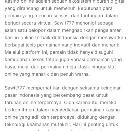
Kasino online adalah sebuah ekosistem hiburan digital
yang dirancang untuk memenuhi kebutuhan para
pemain yang mencari sensasi dan tantangan dalam
berjudi secara virtual. Sawit777 menonjol sebagai
salah satu pelopor dalam menghadirkan pengalaman
kasino online terbaik di Indonesia dengan menawarkan
berbagai jenis permainan yang inovatif dan menarik.
Melalui platform ini, pemain tidak hanya disuguhi
kemudahan akses tetapi juga variasi permainan yang
kaya, mulai dari permainan meja klasik hingga slot
online yang menarik dan penuh warna.
Sawit777 memperhatikan dengan seksama keinginan
pasar Indonesia yang berkembang pesat untuk
taruhan online terpercaya. Oleh karena itu, mereka
berkomitmen dalam menyediakan permainan kasino
online yang adil dan terpercaya, didukung dengan
teknologi keamanan mutakhir. Hal ini penting untuk