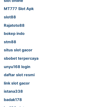
slot online
MT777 Slot Apk
slot88
Rajatoto88
bokep indo
stm88
situs slot gacor
sbobet terpercaya
unyu168 login
daftar slot resmi
link slot gacor
istana338
badak178