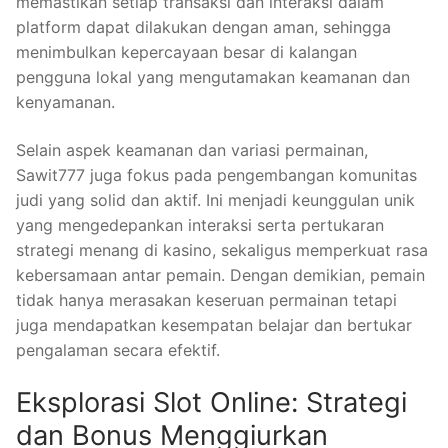
memastikan setiap transaksi dan interaksi dalam
platform dapat dilakukan dengan aman, sehingga
menimbulkan kepercayaan besar di kalangan
pengguna lokal yang mengutamakan keamanan dan
kenyamanan.
Selain aspek keamanan dan variasi permainan,
Sawit777 juga fokus pada pengembangan komunitas
judi yang solid dan aktif. Ini menjadi keunggulan unik
yang mengedepankan interaksi serta pertukaran
strategi menang di kasino, sekaligus memperkuat rasa
kebersamaan antar pemain. Dengan demikian, pemain
tidak hanya merasakan keseruan permainan tetapi
juga mendapatkan kesempatan belajar dan bertukar
pengalaman secara efektif.
Eksplorasi Slot Online: Strategi
dan Bonus Menggiurkan