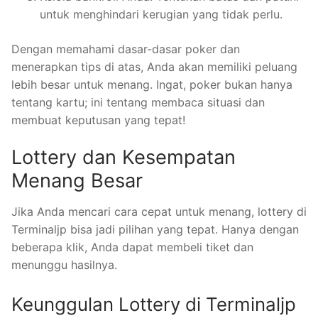
untuk menghindari kerugian yang tidak perlu.
Dengan memahami dasar-dasar poker dan
menerapkan tips di atas, Anda akan memiliki peluang
lebih besar untuk menang. Ingat, poker bukan hanya
tentang kartu; ini tentang membaca situasi dan
membuat keputusan yang tepat!
Lottery dan Kesempatan
Menang Besar
Jika Anda mencari cara cepat untuk menang, lottery di
Terminaljp bisa jadi pilihan yang tepat. Hanya dengan
beberapa klik, Anda dapat membeli tiket dan
menunggu hasilnya.
Keunggulan Lottery di Terminaljp