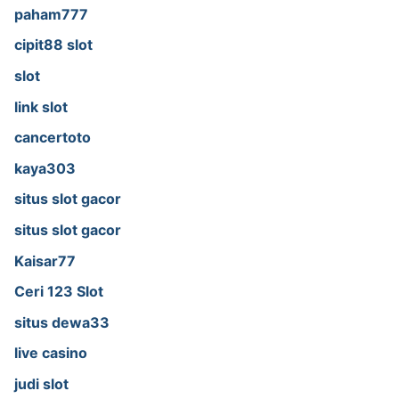
paham777
cipit88 slot
slot
link slot
cancertoto
kaya303
situs slot gacor
situs slot gacor
Kaisar77
Ceri 123 Slot
situs dewa33
live casino
judi slot