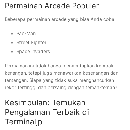
Permainan Arcade Populer
Beberapa permainan arcade yang bisa Anda coba:
Pac-Man
Street Fighter
Space Invaders
Permainan ini tidak hanya menghidupkan kembali
kenangan, tetapi juga menawarkan kesenangan dan
tantangan. Siapa yang tidak suka menghancurkan
rekor tertinggi dan bersaing dengan teman-teman?
Kesimpulan: Temukan
Pengalaman Terbaik di
Terminaljp