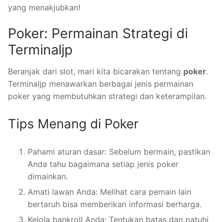
yang menakjubkan!
Poker: Permainan Strategi di
Terminaljp
Beranjak dari slot, mari kita bicarakan tentang
poker
.
Terminaljp menawarkan berbagai jenis permainan
poker yang membutuhkan strategi dan keterampilan.
Tips Menang di Poker
Pahami aturan dasar: Sebelum bermain, pastikan
Anda tahu bagaimana setiap jenis poker
dimainkan.
Amati lawan Anda: Melihat cara pemain lain
bertaruh bisa memberikan informasi berharga.
Kelola bankroll Anda: Tentukan batas dan patuhi