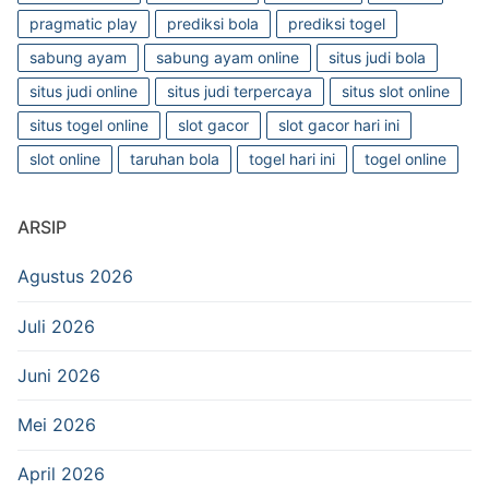
pragmatic play
prediksi bola
prediksi togel
sabung ayam
sabung ayam online
situs judi bola
situs judi online
situs judi terpercaya
situs slot online
situs togel online
slot gacor
slot gacor hari ini
slot online
taruhan bola
togel hari ini
togel online
ARSIP
Agustus 2026
Juli 2026
Juni 2026
Mei 2026
April 2026