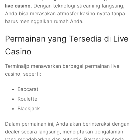
live casino
. Dengan teknologi streaming langsung,
Anda bisa merasakan atmosfer kasino nyata tanpa
harus meninggalkan rumah Anda.
Permainan yang Tersedia di Live
Casino
Terminaljp menawarkan berbagai permainan live
casino, seperti:
Baccarat
Roulette
Blackjack
Dalam permainan ini, Anda akan berinteraksi dengan
dealer secara langsung, menciptakan pengalaman
yang mendebarkan dan autentik. Bayangkan Anda