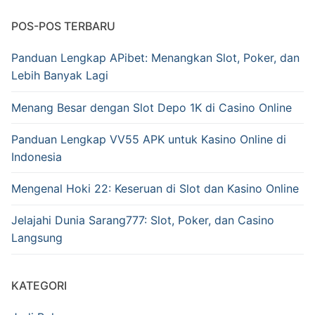
POS-POS TERBARU
Panduan Lengkap APibet: Menangkan Slot, Poker, dan
Lebih Banyak Lagi
Menang Besar dengan Slot Depo 1K di Casino Online
Panduan Lengkap VV55 APK untuk Kasino Online di
Indonesia
Mengenal Hoki 22: Keseruan di Slot dan Kasino Online
Jelajahi Dunia Sarang777: Slot, Poker, dan Casino
Langsung
KATEGORI