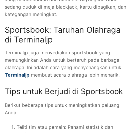
sedang duduk di meja blackjack, kartu dibagikan, dan
ketegangan meningkat.
Sportsbook: Taruhan Olahraga
di Terminaljp
Terminaljp juga menyediakan sportsbook yang
memungkinkan Anda untuk bertaruh pada berbagai
olahraga. Ini adalah cara yang menyenangkan untuk
Terminaljp
membuat acara olahraga lebih menarik.
Tips untuk Berjudi di Sportsbook
Berikut beberapa tips untuk meningkatkan peluang
Anda:
Teliti tim atau pemain: Pahami statistik dan