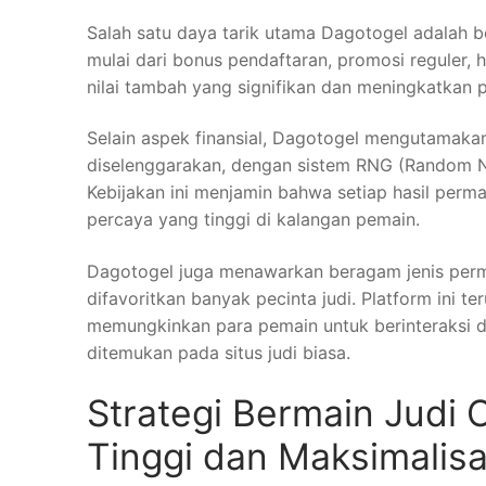
Salah satu daya tarik utama Dagotogel adalah 
mulai dari bonus pendaftaran, promosi reguler
nilai tambah yang signifikan dan meningkatkan
Selain aspek finansial, Dagotogel mengutamaka
diselenggarakan, dengan sistem RNG (Random Nu
Kebijakan ini menjamin bahwa setiap hasil per
percaya yang tinggi di kalangan pemain.
Dagotogel juga menawarkan beragam jenis permai
difavoritkan banyak pecinta judi. Platform ini 
memungkinkan para pemain untuk berinteraksi d
ditemukan pada situs judi biasa.
Strategi Bermain Judi 
Tinggi dan Maksimalis