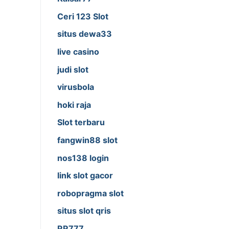
Ceri 123 Slot
situs dewa33
live casino
judi slot
virusbola
hoki raja
Slot terbaru
fangwin88 slot
nos138 login
link slot gacor
robopragma slot
situs slot qris
RR777