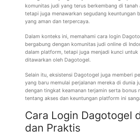
komunitas judi yang terus berkembang di tanah 
tetapi juga menawarkan segudang keuntungan ba
yang aman dan terpercaya.
Dalam konteks ini, memahami cara login Dagotoge
bergabung dengan komunitas judi online di Indon
dalam platform, tetapi juga menjadi kunci untuk
ditawarkan oleh Dagotogel.
Selain itu, eksistensi Dagotogel juga memberi pe
yang baru memulai perjalanan mereka di dunia 
dengan tingkat keamanan terjamin serta bonus
tentang akses dan keuntungan platform ini sang
Cara Login Dagotogel 
dan Praktis