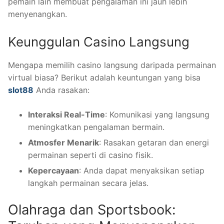
pemain lain membuat pengalaman ini jauh lebih
menyenangkan.
Keunggulan Casino Langsung
Mengapa memilih casino langsung daripada permainan
virtual biasa? Berikut adalah keuntungan yang bisa
slot88
Anda rasakan:
Interaksi Real-Time
: Komunikasi yang langsung
meningkatkan pengalaman bermain.
Atmosfer Menarik
: Rasakan getaran dan energi
permainan seperti di casino fisik.
Kepercayaan
: Anda dapat menyaksikan setiap
langkah permainan secara jelas.
Olahraga dan Sportsbook: