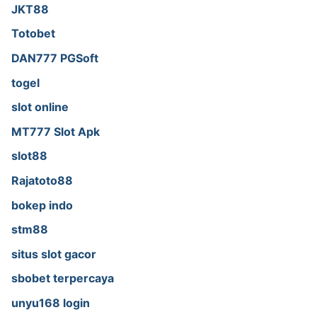
JKT88
Totobet
DAN777 PGSoft
togel
slot online
MT777 Slot Apk
slot88
Rajatoto88
bokep indo
stm88
situs slot gacor
sbobet terpercaya
unyu168 login