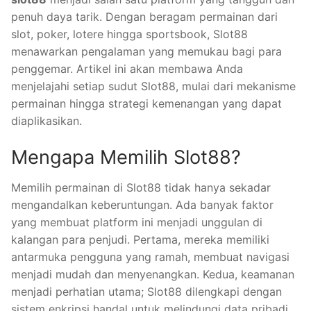
penuh daya tarik. Dengan beragam permainan dari
slot, poker, lotere hingga sportsbook, Slot88
menawarkan pengalaman yang memukau bagi para
penggemar. Artikel ini akan membawa Anda
menjelajahi setiap sudut Slot88, mulai dari mekanisme
permainan hingga strategi kemenangan yang dapat
diaplikasikan.
Mengapa Memilih Slot88?
Memilih permainan di Slot88 tidak hanya sekadar
mengandalkan keberuntungan. Ada banyak faktor
yang membuat platform ini menjadi unggulan di
kalangan para penjudi. Pertama, mereka memiliki
antarmuka pengguna yang ramah, membuat navigasi
menjadi mudah dan menyenangkan. Kedua, keamanan
menjadi perhatian utama; Slot88 dilengkapi dengan
sistem enkripsi handal untuk melindungi data pribadi