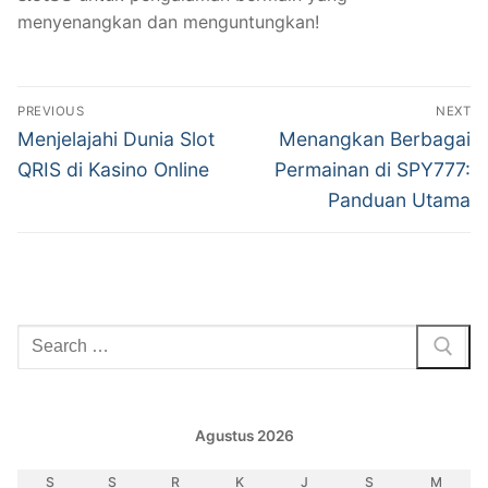
menyenangkan dan menguntungkan!
Navigasi
PREVIOUS
NEXT
pos
Previous
Next
Menjelajahi Dunia Slot
Menangkan Berbagai
post:
post:
QRIS di Kasino Online
Permainan di SPY777:
Panduan Utama
Cari:
Agustus 2026
S
S
R
K
J
S
M