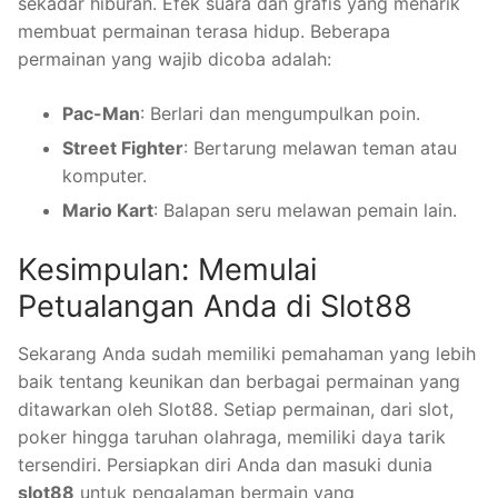
sekadar hiburan. Efek suara dan grafis yang menarik
membuat permainan terasa hidup. Beberapa
permainan yang wajib dicoba adalah:
Pac-Man
: Berlari dan mengumpulkan poin.
Street Fighter
: Bertarung melawan teman atau
komputer.
Mario Kart
: Balapan seru melawan pemain lain.
Kesimpulan: Memulai
Petualangan Anda di Slot88
Sekarang Anda sudah memiliki pemahaman yang lebih
baik tentang keunikan dan berbagai permainan yang
ditawarkan oleh Slot88. Setiap permainan, dari slot,
poker hingga taruhan olahraga, memiliki daya tarik
tersendiri. Persiapkan diri Anda dan masuki dunia
slot88
untuk pengalaman bermain yang