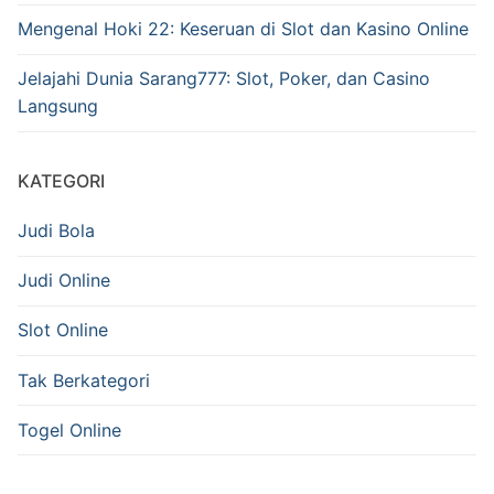
Mengenal Hoki 22: Keseruan di Slot dan Kasino Online
Jelajahi Dunia Sarang777: Slot, Poker, dan Casino
Langsung
KATEGORI
Judi Bola
Judi Online
Slot Online
Tak Berkategori
Togel Online