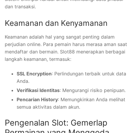
dan transaksi.
Keamanan dan Kenyamanan
Keamanan adalah hal yang sangat penting dalam
perjudian online. Para pemain harus merasa aman saat
mendaftar dan bermain. Slot88 menerapkan berbagai
langkah keamanan, termasuk:
SSL Encryption
: Perlindungan terbaik untuk data
Anda.
Verifikasi Identitas
: Mengurangi risiko penipuan.
Pencarian History
: Memungkinkan Anda melihat
semua aktivitas dalam akun.
Pengenalan Slot: Gemerlap
Permainan yang Menggoda