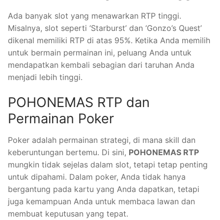
Ada banyak slot yang menawarkan RTP tinggi.
Misalnya, slot seperti ‘Starburst’ dan ‘Gonzo’s Quest’
dikenal memiliki RTP di atas 95%. Ketika Anda memilih
untuk bermain permainan ini, peluang Anda untuk
mendapatkan kembali sebagian dari taruhan Anda
menjadi lebih tinggi.
POHONEMAS RTP dan
Permainan Poker
Poker adalah permainan strategi, di mana skill dan
keberuntungan bertemu. Di sini,
POHONEMAS RTP
mungkin tidak sejelas dalam slot, tetapi tetap penting
untuk dipahami. Dalam poker, Anda tidak hanya
bergantung pada kartu yang Anda dapatkan, tetapi
juga kemampuan Anda untuk membaca lawan dan
membuat keputusan yang tepat.