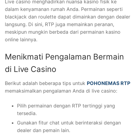
Live casino menghadirkan nuansa kasino fisik ke
dalam kenyamanan rumah Anda. Permainan seperti
blackjack dan roulette dapat dimainkan dengan dealer
langsung. Di sini, RTP juga memainkan peranan,
meskipun mungkin berbeda dari permainan kasino
online lainnya.
Menikmati Pengalaman Bermain
di Live Casino
Berikut adalah beberapa tips untuk
POHONEMAS RTP
memaksimalkan pengalaman Anda di live casino:
Pilih permainan dengan RTP tertinggi yang
tersedia.
Gunakan fitur chat untuk berinteraksi dengan
dealer dan pemain lain.