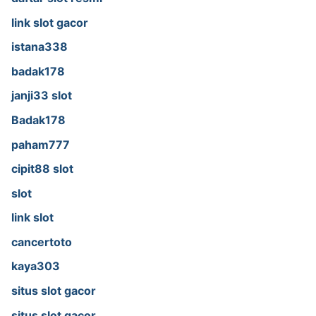
link slot gacor
istana338
badak178
janji33 slot
Badak178
paham777
cipit88 slot
slot
link slot
cancertoto
kaya303
situs slot gacor
situs slot gacor