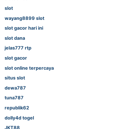
slot
wayang8899 slot
slot gacor hari ini
slot dana
jelas777 rtp
slot gacor
slot online terpercaya
situs slot
dewa787
tuna787
republik62
dolly4d togel
JKT88