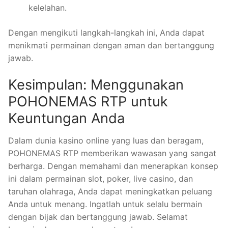
kelelahan.
Dengan mengikuti langkah-langkah ini, Anda dapat
menikmati permainan dengan aman dan bertanggung
jawab.
Kesimpulan: Menggunakan
POHONEMAS RTP untuk
Keuntungan Anda
Dalam dunia kasino online yang luas dan beragam,
POHONEMAS RTP memberikan wawasan yang sangat
berharga. Dengan memahami dan menerapkan konsep
ini dalam permainan slot, poker, live casino, dan
taruhan olahraga, Anda dapat meningkatkan peluang
Anda untuk menang. Ingatlah untuk selalu bermain
dengan bijak dan bertanggung jawab. Selamat