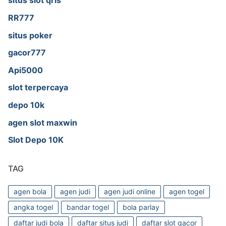
situs slot qris
RR777
situs poker
gacor777
Api5000
slot terpercaya
depo 10k
agen slot maxwin
Slot Depo 10K
TAG
agen bola
agen judi
agen judi online
agen togel
angka togel
bandar togel
bola parlay
daftar judi bola
daftar situs judi
daftar slot gacor