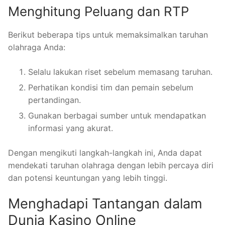
Menghitung Peluang dan RTP
Berikut beberapa tips untuk memaksimalkan taruhan
olahraga Anda:
Selalu lakukan riset sebelum memasang taruhan.
Perhatikan kondisi tim dan pemain sebelum
pertandingan.
Gunakan berbagai sumber untuk mendapatkan
informasi yang akurat.
Dengan mengikuti langkah-langkah ini, Anda dapat
mendekati taruhan olahraga dengan lebih percaya diri
dan potensi keuntungan yang lebih tinggi.
Menghadapi Tantangan dalam
Dunia Kasino Online