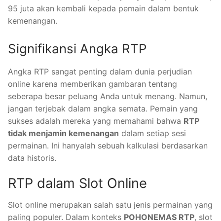
95 juta akan kembali kepada pemain dalam bentuk
kemenangan.
Signifikansi Angka RTP
Angka RTP sangat penting dalam dunia perjudian
online karena memberikan gambaran tentang
seberapa besar peluang Anda untuk menang. Namun,
jangan terjebak dalam angka semata. Pemain yang
sukses adalah mereka yang memahami bahwa
RTP
tidak menjamin kemenangan
dalam setiap sesi
permainan. Ini hanyalah sebuah kalkulasi berdasarkan
data historis.
RTP dalam Slot Online
Slot online merupakan salah satu jenis permainan yang
paling populer. Dalam konteks
POHONEMAS RTP
, slot