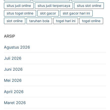
situs judi online
situs judi terpercaya
situs slot online
situs togel online
slot gacor
slot gacor hari ini
slot online
taruhan bola
togel hari ini
togel online
ARSIP
Agustus 2026
Juli 2026
Juni 2026
Mei 2026
April 2026
Maret 2026