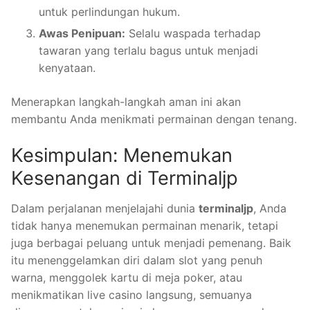
untuk perlindungan hukum.
Awas Penipuan:
Selalu waspada terhadap
tawaran yang terlalu bagus untuk menjadi
kenyataan.
Menerapkan langkah-langkah aman ini akan
membantu Anda menikmati permainan dengan tenang.
Kesimpulan: Menemukan
Kesenangan di Terminaljp
Dalam perjalanan menjelajahi dunia
terminaljp
, Anda
tidak hanya menemukan permainan menarik, tetapi
juga berbagai peluang untuk menjadi pemenang. Baik
itu menenggelamkan diri dalam slot yang penuh
warna, menggolek kartu di meja poker, atau
menikmatikan live casino langsung, semuanya