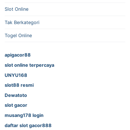
Slot Online
Tak Berkategori
Togel Online
apigacor88
slot online terpercaya
UNYU168
slot88 resmi
Dewatoto
slot gacor
musang178 login
daftar slot gacor888