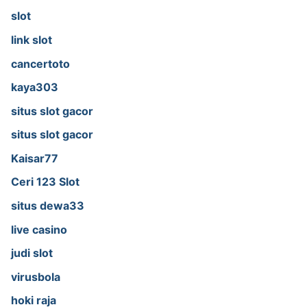
slot
link slot
cancertoto
kaya303
situs slot gacor
situs slot gacor
Kaisar77
Ceri 123 Slot
situs dewa33
live casino
judi slot
virusbola
hoki raja