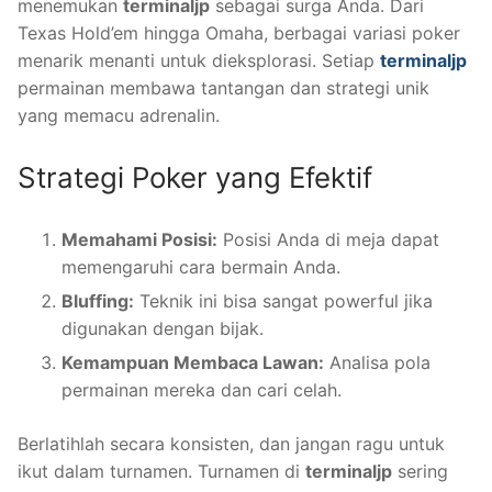
menemukan
terminaljp
sebagai surga Anda. Dari
Texas Hold’em hingga Omaha, berbagai variasi poker
menarik menanti untuk dieksplorasi. Setiap
terminaljp
permainan membawa tantangan dan strategi unik
yang memacu adrenalin.
Strategi Poker yang Efektif
Memahami Posisi:
Posisi Anda di meja dapat
memengaruhi cara bermain Anda.
Bluffing:
Teknik ini bisa sangat powerful jika
digunakan dengan bijak.
Kemampuan Membaca Lawan:
Analisa pola
permainan mereka dan cari celah.
Berlatihlah secara konsisten, dan jangan ragu untuk
ikut dalam turnamen. Turnamen di
terminaljp
sering