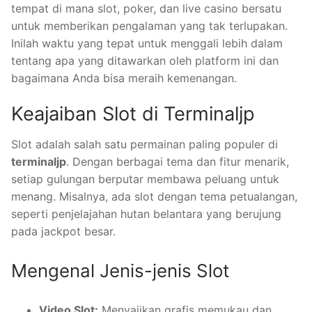
tempat di mana slot, poker, dan live casino bersatu
untuk memberikan pengalaman yang tak terlupakan.
Inilah waktu yang tepat untuk menggali lebih dalam
tentang apa yang ditawarkan oleh platform ini dan
bagaimana Anda bisa meraih kemenangan.
Keajaiban Slot di Terminaljp
Slot adalah salah satu permainan paling populer di
terminaljp
. Dengan berbagai tema dan fitur menarik,
setiap gulungan berputar membawa peluang untuk
menang. Misalnya, ada slot dengan tema petualangan,
seperti penjelajahan hutan belantara yang berujung
pada jackpot besar.
Mengenal Jenis-jenis Slot
Video Slot:
Menyajikan grafis memukau dan