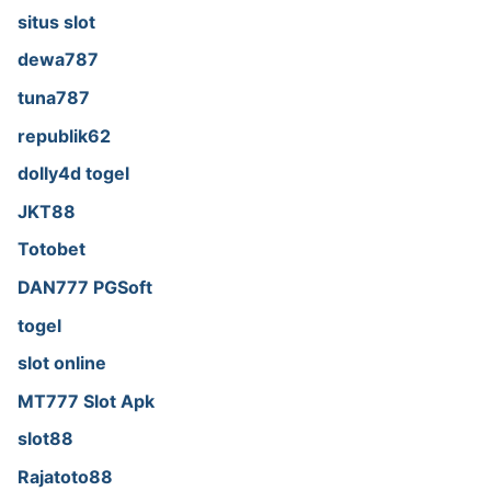
situs slot
dewa787
tuna787
republik62
dolly4d togel
JKT88
Totobet
DAN777 PGSoft
togel
slot online
MT777 Slot Apk
slot88
Rajatoto88