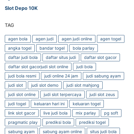
Slot Depo 10K
TAG
agen bola
agen judi
agen judi online
agen togel
angka togel
bandar togel
bola parlay
daftar judi bola
daftar situs judi
daftar slot gacor
daftar slot gacorjudi slot online
judi bola
judi bola resmi
judi online 24 jam
judi sabung ayam
judi slot
judi slot demo
judi slot mahjong
judi slot online
judi slot terpercaya
judi slot zeus
judi togel
keluaran hari ini
keluaran togel
link slot gacor
live judi bola
mix parlay
pg soft
pragmatic play
prediksi bola
prediksi togel
sabung ayam
sabung ayam online
situs judi bola