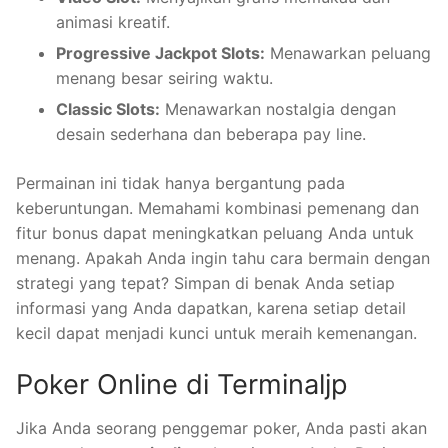
animasi kreatif.
Progressive Jackpot Slots:
Menawarkan peluang
menang besar seiring waktu.
Classic Slots:
Menawarkan nostalgia dengan
desain sederhana dan beberapa pay line.
Permainan ini tidak hanya bergantung pada
keberuntungan. Memahami kombinasi pemenang dan
fitur bonus dapat meningkatkan peluang Anda untuk
menang. Apakah Anda ingin tahu cara bermain dengan
strategi yang tepat? Simpan di benak Anda setiap
informasi yang Anda dapatkan, karena setiap detail
kecil dapat menjadi kunci untuk meraih kemenangan.
Poker Online di Terminaljp
Jika Anda seorang penggemar poker, Anda pasti akan