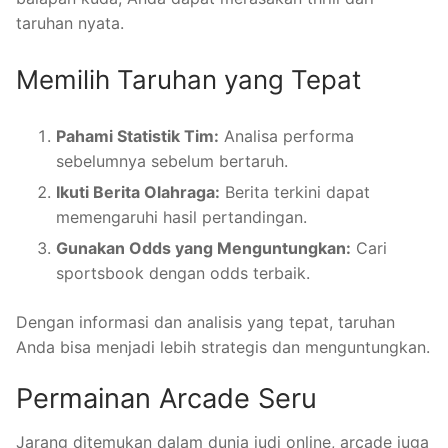
taruhan nyata.
Memilih Taruhan yang Tepat
Pahami Statistik Tim:
Analisa performa
sebelumnya sebelum bertaruh.
Ikuti Berita Olahraga:
Berita terkini dapat
memengaruhi hasil pertandingan.
Gunakan Odds yang Menguntungkan:
Cari
sportsbook dengan odds terbaik.
Dengan informasi dan analisis yang tepat, taruhan
Anda bisa menjadi lebih strategis dan menguntungkan.
Permainan Arcade Seru
Jarang ditemukan dalam dunia judi online, arcade juga