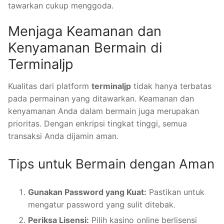
tawarkan cukup menggoda.
Menjaga Keamanan dan
Kenyamanan Bermain di
Terminaljp
Kualitas dari platform
terminaljp
tidak hanya terbatas
pada permainan yang ditawarkan. Keamanan dan
kenyamanan Anda dalam bermain juga merupakan
prioritas. Dengan enkripsi tingkat tinggi, semua
transaksi Anda dijamin aman.
Tips untuk Bermain dengan Aman
Gunakan Password yang Kuat:
Pastikan untuk
mengatur password yang sulit ditebak.
Periksa Lisensi:
Pilih kasino online berlisensi