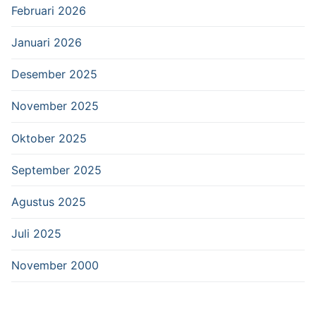
Februari 2026
Januari 2026
Desember 2025
November 2025
Oktober 2025
September 2025
Agustus 2025
Juli 2025
November 2000