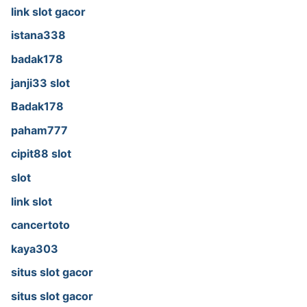
link slot gacor
istana338
badak178
janji33 slot
Badak178
paham777
cipit88 slot
slot
link slot
cancertoto
kaya303
situs slot gacor
situs slot gacor