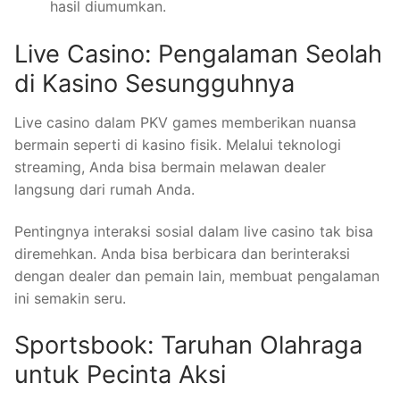
hasil diumumkan.
Live Casino: Pengalaman Seolah
di Kasino Sesungguhnya
Live casino dalam PKV games memberikan nuansa
bermain seperti di kasino fisik. Melalui teknologi
streaming, Anda bisa bermain melawan dealer
langsung dari rumah Anda.
Pentingnya interaksi sosial dalam live casino tak bisa
diremehkan. Anda bisa berbicara dan berinteraksi
dengan dealer dan pemain lain, membuat pengalaman
ini semakin seru.
Sportsbook: Taruhan Olahraga
untuk Pecinta Aksi