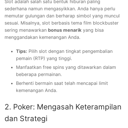
Slot adalah salah satu bentuk hiburan paling
sederhana namun mengasyikkan. Anda hanya perlu
memutar gulungan dan berharap simbol yang muncul
sesuai. Misalnya, slot berbasis tema film blockbuster
sering menawarkan
bonus menarik
yang bisa
menggandakan kemenangan Anda.
Tips:
Pilih slot dengan tingkat pengembalian
pemain (RTP) yang tinggi.
Manfaatkan free spins yang ditawarkan dalam
beberapa permainan.
Berhenti bermain saat telah mencapai limit
kemenangan Anda.
2. Poker: Mengasah Keterampilan
dan Strategi