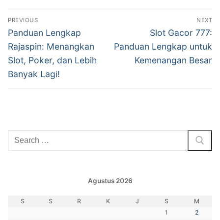
Navigasi
PREVIOUS
NEXT
pos
Previous
Next
Panduan Lengkap
Slot Gacor 777:
post:
post:
Rajaspin: Menangkan
Panduan Lengkap untuk
Slot, Poker, dan Lebih
Kemenangan Besar
Banyak Lagi!
Cari:
Agustus 2026
S
S
R
K
J
S
M
1
2