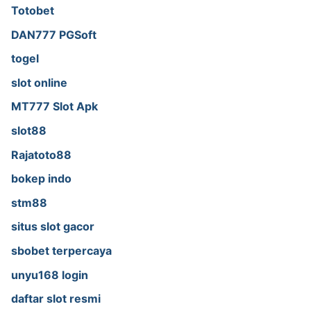
Totobet
DAN777 PGSoft
togel
slot online
MT777 Slot Apk
slot88
Rajatoto88
bokep indo
stm88
situs slot gacor
sbobet terpercaya
unyu168 login
daftar slot resmi