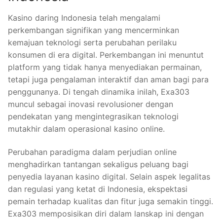
Kasino daring Indonesia telah mengalami
perkembangan signifikan yang mencerminkan
kemajuan teknologi serta perubahan perilaku
konsumen di era digital. Perkembangan ini menuntut
platform yang tidak hanya menyediakan permainan,
tetapi juga pengalaman interaktif dan aman bagi para
penggunanya. Di tengah dinamika inilah, Exa303
muncul sebagai inovasi revolusioner dengan
pendekatan yang mengintegrasikan teknologi
mutakhir dalam operasional kasino online.
Perubahan paradigma dalam perjudian online
menghadirkan tantangan sekaligus peluang bagi
penyedia layanan kasino digital. Selain aspek legalitas
dan regulasi yang ketat di Indonesia, ekspektasi
pemain terhadap kualitas dan fitur juga semakin tinggi.
Exa303 memposisikan diri dalam lanskap ini dengan