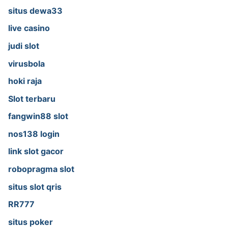
situs dewa33
live casino
judi slot
virusbola
hoki raja
Slot terbaru
fangwin88 slot
nos138 login
link slot gacor
robopragma slot
situs slot qris
RR777
situs poker