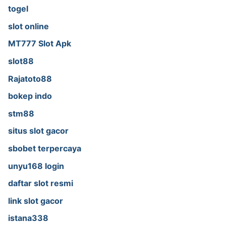
togel
slot online
MT777 Slot Apk
slot88
Rajatoto88
bokep indo
stm88
situs slot gacor
sbobet terpercaya
unyu168 login
daftar slot resmi
link slot gacor
istana338