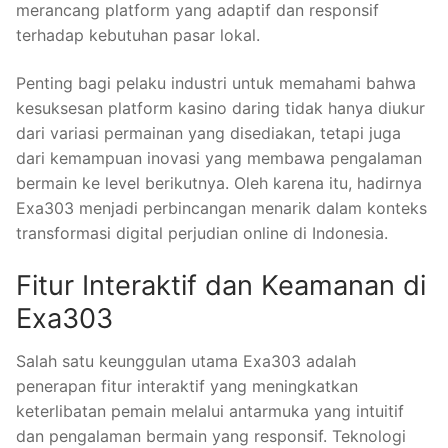
merancang platform yang adaptif dan responsif
terhadap kebutuhan pasar lokal.
Penting bagi pelaku industri untuk memahami bahwa
kesuksesan platform kasino daring tidak hanya diukur
dari variasi permainan yang disediakan, tetapi juga
dari kemampuan inovasi yang membawa pengalaman
bermain ke level berikutnya. Oleh karena itu, hadirnya
Exa303 menjadi perbincangan menarik dalam konteks
transformasi digital perjudian online di Indonesia.
Fitur Interaktif dan Keamanan di
Exa303
Salah satu keunggulan utama Exa303 adalah
penerapan fitur interaktif yang meningkatkan
keterlibatan pemain melalui antarmuka yang intuitif
dan pengalaman bermain yang responsif. Teknologi