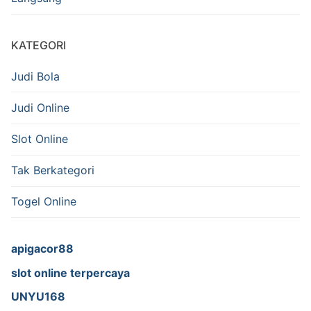
KATEGORI
Judi Bola
Judi Online
Slot Online
Tak Berkategori
Togel Online
apigacor88
slot online terpercaya
UNYU168