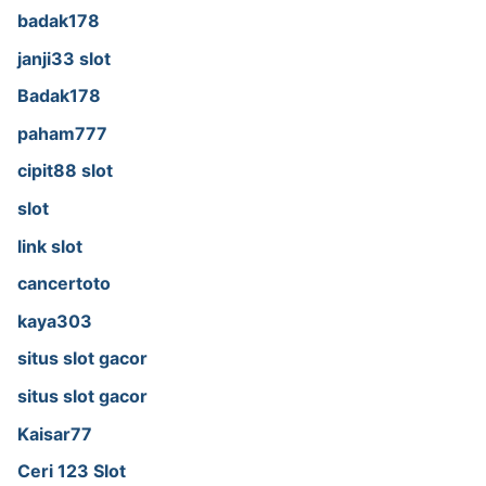
badak178
janji33 slot
Badak178
paham777
cipit88 slot
slot
link slot
cancertoto
kaya303
situs slot gacor
situs slot gacor
Kaisar77
Ceri 123 Slot