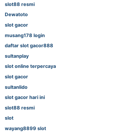
slot88 resmi
Dewatoto
slot gacor
musang178 login
daftar slot gacor888
sultanplay
slot online terpercaya
slot gacor
sultanlido
slot gacor hari ini
slot88 resmi
slot
wayang8899 slot