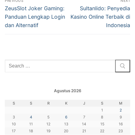
PREVIOUS
NEXT
pos
Previous
Next
ZeusSlot Joker Gaming:
Sultanlido: Penyedia
post:
post:
Panduan Lengkap Login
Kasino Online Terbaik di
dan Alternatif
Indonesia
Cari:
Agustus 2026
S
S
R
K
J
S
M
1
2
3
4
5
6
7
8
9
10
11
12
13
14
15
16
17
18
19
20
21
22
23