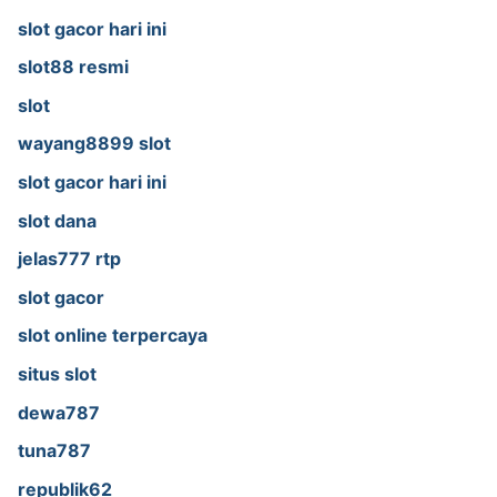
slot gacor hari ini
slot88 resmi
slot
wayang8899 slot
slot gacor hari ini
slot dana
jelas777 rtp
slot gacor
slot online terpercaya
situs slot
dewa787
tuna787
republik62