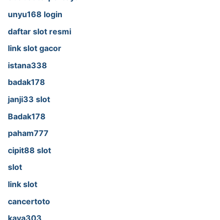
unyu168 login
daftar slot resmi
link slot gacor
istana338
badak178
janji33 slot
Badak178
paham777
cipit88 slot
slot
link slot
cancertoto
kaya303