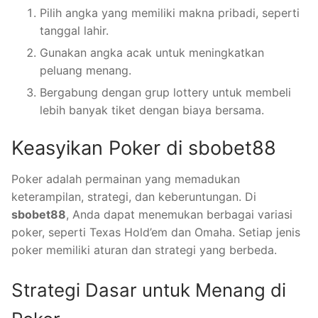
Pilih angka yang memiliki makna pribadi, seperti
tanggal lahir.
Gunakan angka acak untuk meningkatkan
peluang menang.
Bergabung dengan grup lottery untuk membeli
lebih banyak tiket dengan biaya bersama.
Keasyikan Poker di sbobet88
Poker adalah permainan yang memadukan
keterampilan, strategi, dan keberuntungan. Di
sbobet88
, Anda dapat menemukan berbagai variasi
poker, seperti Texas Hold’em dan Omaha. Setiap jenis
poker memiliki aturan dan strategi yang berbeda.
Strategi Dasar untuk Menang di