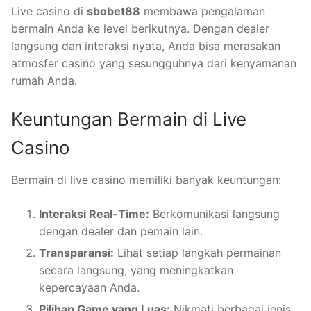
Live casino di
sbobet88
membawa pengalaman
bermain Anda ke level berikutnya. Dengan dealer
langsung dan interaksi nyata, Anda bisa merasakan
atmosfer casino yang sesungguhnya dari kenyamanan
rumah Anda.
Keuntungan Bermain di Live
Casino
Bermain di live casino memiliki banyak keuntungan:
Interaksi Real-Time:
Berkomunikasi langsung
dengan dealer dan pemain lain.
Transparansi:
Lihat setiap langkah permainan
secara langsung, yang meningkatkan
kepercayaan Anda.
Pilihan Game yang Luas:
Nikmati berbagai jenis