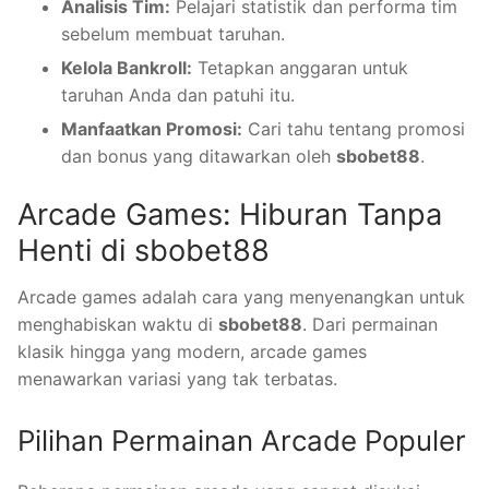
Analisis Tim:
Pelajari statistik dan performa tim
sebelum membuat taruhan.
Kelola Bankroll:
Tetapkan anggaran untuk
taruhan Anda dan patuhi itu.
Manfaatkan Promosi:
Cari tahu tentang promosi
dan bonus yang ditawarkan oleh
sbobet88
.
Arcade Games: Hiburan Tanpa
Henti di sbobet88
Arcade games adalah cara yang menyenangkan untuk
menghabiskan waktu di
sbobet88
. Dari permainan
klasik hingga yang modern, arcade games
menawarkan variasi yang tak terbatas.
Pilihan Permainan Arcade Populer