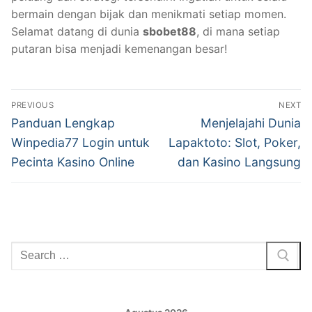
bermain dengan bijak dan menikmati setiap momen.
Selamat datang di dunia
sbobet88
, di mana setiap
putaran bisa menjadi kemenangan besar!
Navigasi
PREVIOUS
NEXT
pos
Previous
Next
Panduan Lengkap
Menjelajahi Dunia
post:
post:
Winpedia77 Login untuk
Lapaktoto: Slot, Poker,
Pecinta Kasino Online
dan Kasino Langsung
Cari: