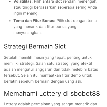
Volatilitas:
Pilih antara slot rendah, menengah,
atau tinggi berdasarkan seberapa sering Anda
ingin menang.
Tema dan Fitur Bonus:
Pilih slot dengan tema
yang menarik dan fitur bonus yang
menyenangkan.
Strategi Bermain Slot
Setelah memilih mesin yang tepat, penting untuk
memiliki strategi. Salah satu strategi yang efektif
adalah mengatur anggaran dan tidak melebihi batas
tersebut. Selain itu, manfaatkan fitur demo untuk
berlatih sebelum bermain dengan uang asli.
Memahami Lottery di sbobet88
Lottery adalah permainan yang sangat menarik dan