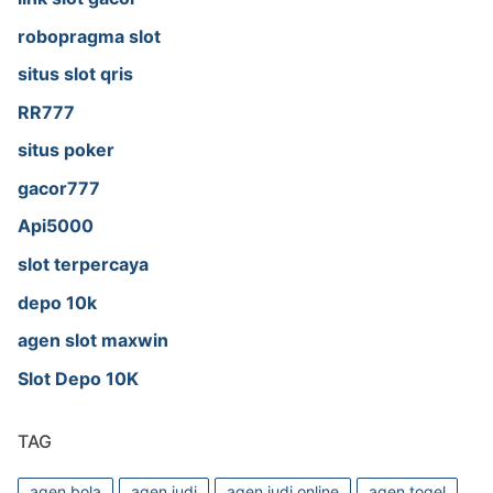
robopragma slot
situs slot qris
RR777
situs poker
gacor777
Api5000
slot terpercaya
depo 10k
agen slot maxwin
Slot Depo 10K
TAG
agen bola
agen judi
agen judi online
agen togel