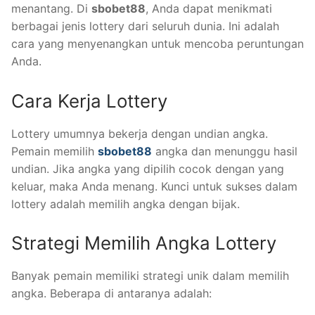
menantang. Di
sbobet88
, Anda dapat menikmati
berbagai jenis lottery dari seluruh dunia. Ini adalah
cara yang menyenangkan untuk mencoba peruntungan
Anda.
Cara Kerja Lottery
Lottery umumnya bekerja dengan undian angka.
Pemain memilih
sbobet88
angka dan menunggu hasil
undian. Jika angka yang dipilih cocok dengan yang
keluar, maka Anda menang. Kunci untuk sukses dalam
lottery adalah memilih angka dengan bijak.
Strategi Memilih Angka Lottery
Banyak pemain memiliki strategi unik dalam memilih
angka. Beberapa di antaranya adalah: