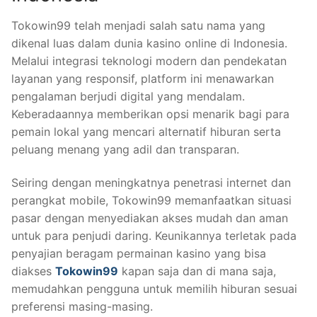
Tokowin99 telah menjadi salah satu nama yang
dikenal luas dalam dunia kasino online di Indonesia.
Melalui integrasi teknologi modern dan pendekatan
layanan yang responsif, platform ini menawarkan
pengalaman berjudi digital yang mendalam.
Keberadaannya memberikan opsi menarik bagi para
pemain lokal yang mencari alternatif hiburan serta
peluang menang yang adil dan transparan.
Seiring dengan meningkatnya penetrasi internet dan
perangkat mobile, Tokowin99 memanfaatkan situasi
pasar dengan menyediakan akses mudah dan aman
untuk para penjudi daring. Keunikannya terletak pada
penyajian beragam permainan kasino yang bisa
diakses
Tokowin99
kapan saja dan di mana saja,
memudahkan pengguna untuk memilih hiburan sesuai
preferensi masing-masing.