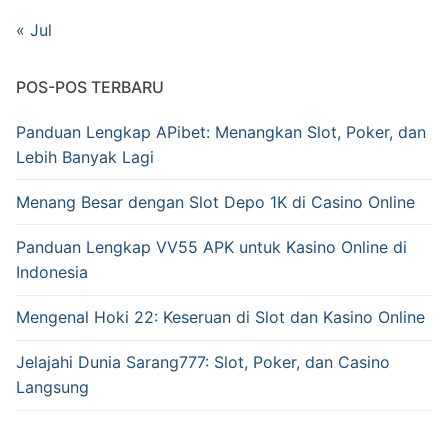
« Jul
POS-POS TERBARU
Panduan Lengkap APibet: Menangkan Slot, Poker, dan
Lebih Banyak Lagi
Menang Besar dengan Slot Depo 1K di Casino Online
Panduan Lengkap VV55 APK untuk Kasino Online di
Indonesia
Mengenal Hoki 22: Keseruan di Slot dan Kasino Online
Jelajahi Dunia Sarang777: Slot, Poker, dan Casino
Langsung