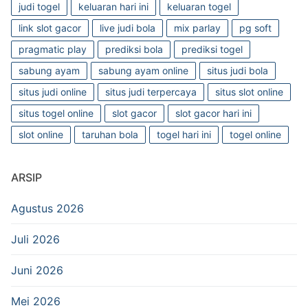
judi togel
keluaran hari ini
keluaran togel
link slot gacor
live judi bola
mix parlay
pg soft
pragmatic play
prediksi bola
prediksi togel
sabung ayam
sabung ayam online
situs judi bola
situs judi online
situs judi terpercaya
situs slot online
situs togel online
slot gacor
slot gacor hari ini
slot online
taruhan bola
togel hari ini
togel online
ARSIP
Agustus 2026
Juli 2026
Juni 2026
Mei 2026