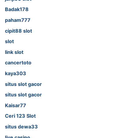
Badak178
paham777
cipit88 slot
slot
link slot
cancertoto
kaya303
situs slot gacor
situs slot gacor
Kaisar77
Ceri 123 Slot
situs dewa33
live casino